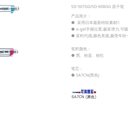
SD-507GG/SD-608GG 原子
产品简介：
● 采用日本最新特软素材
● α-gel手握位置,极富弹力
● 富时代感,颜色美观,极受年
笔秆颜色：
● 黑、粉蓝、粉红
笔芯：
● SA7CN(黑色)