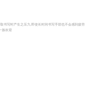
笔
,可吸取书写时产生之压力,即使长时间书写手部也不会感到疲劳
轻一族欢迎