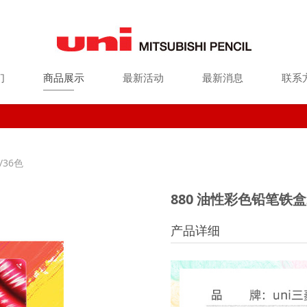
们
商品展示
最新活动
最新消息
联系
装24色/36色
/36色
880 油性彩色铅笔铁盒
产品详细