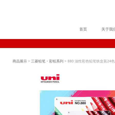
首页
关于我
880 油性彩色铅笔铁盒
商品展示
>
三菱铅笔・彩铅系列
>
880 油性彩色铅笔铁盒装24色