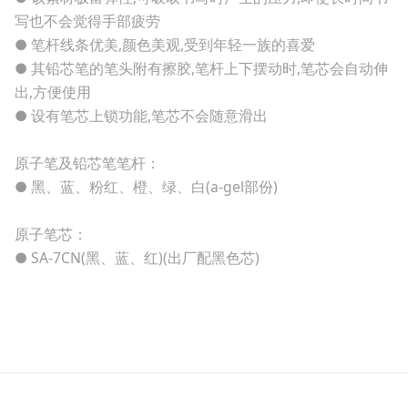
写也不会觉得手部疲劳
● 笔杆线条优美,颜色美观,受到年轻一族的喜爱
● 其铅芯笔的笔头附有擦胶,笔杆上下摆动时,笔芯会自动伸
出,方便使用
● 设有笔芯上锁功能,笔芯不会随意滑出
原子笔及铅芯笔笔杆：
● 黑、蓝、粉红、橙、绿、白(а-gel部份)
原子笔芯：
● SA-7CN(黑、蓝、红)(出厂配黑色芯)