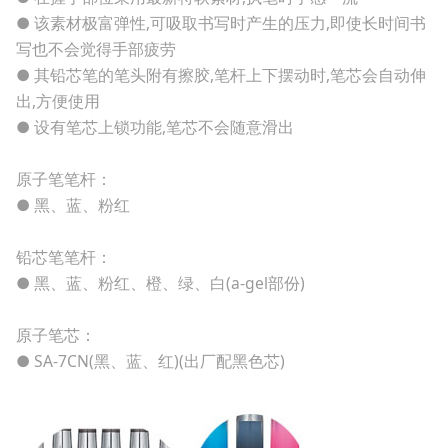
● 该素材极富弹性,可吸取书写时产生的压力,即使长时间书
写也不会觉得手部疲劳
● 其铅芯笔的笔头附有擦胶,笔杆上下摆动时,笔芯会自动伸
出,方便使用
● 设有笔芯上锁功能,笔芯不会随意滑出
原子笔笔杆：
● 黑、蓝、粉红
铅芯笔笔杆：
● 黑、蓝、粉红、橙、绿、白(а-gel部份)
原子笔芯：
● SA-7CN(黑、蓝、红)(出厂配黑色芯)